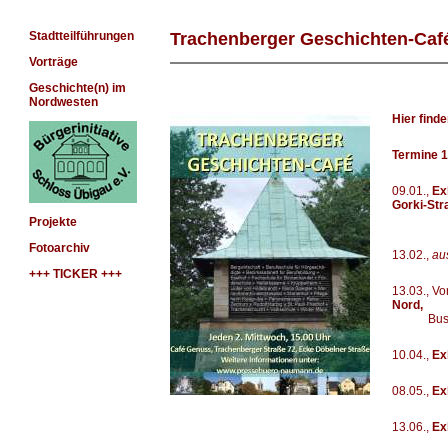
Stadtteilführungen
Trachenberger Geschichten-Caf
Vorträge
Geschichte(n) im
Nordwesten
Hier find
Termine 1
09.01.,
Ex
Gorki-Str
..................
Projekte
Fotoarchiv
13.02.,
au
+++ TICKER +++
13.03., V
Nord,
...........
Bus
10.04.,
Ex
08.05.,
Ex
13.06.,
Ex