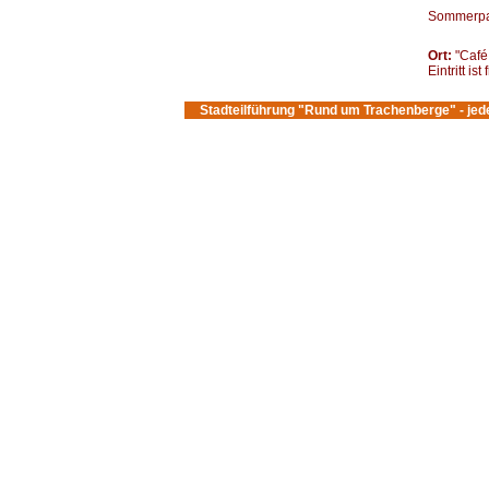
Sommerpau
Ort:
"Café
Eintritt ist f
Stadteilführung "Rund um Trachenberge" - jeden 